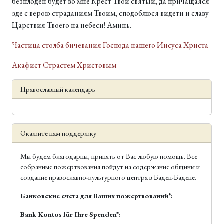
безплоден будет во мне Крест Твой святый, да причащаяся
зде с верою страданиям Твоим, сподоблюся видети и славу
Царствия Твоего на небеси! Аминь.
Частица столба бичевания Господа нашего Иисуса Христа
Акафист Страстем Христовым
Православный календарь
Окажите нам поддержку
Мы будем благодарны, принять от Вас любую помощь. Все
собранные пожертвования пойдут на содержание общины и
создание православно-культурного центра в Баден-Бадене.
Банковские счета для Ваших пожертвований*:
Bank Kontos für Ihre Spenden*: