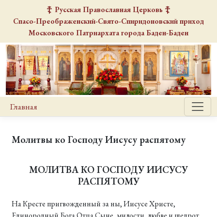
Русская Православная Церковь
Спасо-Преображенский-Свято-Спиридоновский
приход
Московского Патриархата города Баден-Баден
Главная
Молитвы ко Господу Иисусу распятому
МОЛИТВА КО ГОСПОДУ ИИСУСУ
РАСПЯТОМУ
На Кресте пригвожденный за ны, Иисусе Христе,
Единородный Бога Отца Сыне, милости, любве и щедрот