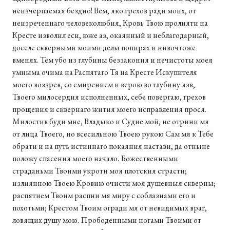
неизчерпаемая бездно! Вем, яко грехов ради моих, от
неизреченнаго человеколюбия, Кровь Твою пролияти на
Кресте изволил еси, юже аз, окаянный и неблагодарный,
доселе скверными моими делы попирах и нивочтоже
вменях. Тем убо из глубины беззакония и нечистоты моея
умныма очима на Распятаго Тя на Кресте Искупителя
моего воззрев, со смирением и верою во глубину язв,
Твоего милосердия исполненных, себе повергаю, грехов
прощения и сквернаго жития моего исправления прося.
Милостив буди мне, Владыко и Судие мой, не отрини мя
от лица Твоего, но всесильною Твоею рукою Сам мя к Тебе
обрати и на путь истиннаго покаяния настави, да отныне
положу спасения моего начало. Божественными
страданьми Твоими укроти моя плотския страсти;
излиянною Твоею Кровию очисти моя душевныя скверны;
распятием Твоим распни мя миру с соблазнами его и
похотьми; Крестом Твоим огради мя от невидимых враг,
ловящих душу мою. Прободенными ногами Твоими от