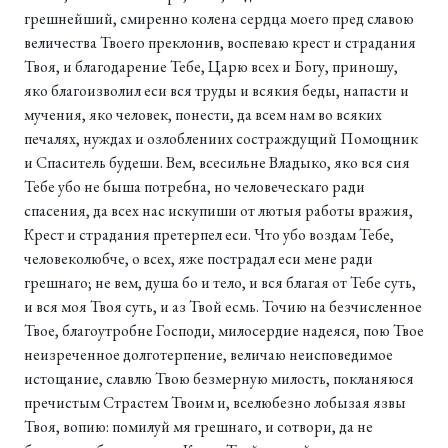
грешнейший, смиренно колена сердца моего пред славою
величества Твоего преклонив, воспеваю крест и страдания
Твоя, и благодарение Тебе, Царю всех и Богу, приношу,
яко благоизволил еси вся труды и всякия беды, напасти и
мучения, яко человек, понести, да всем нам во всяких
печалях, нуждах и озлоблениих состраждущий Помощник
и Спаситель будеши. Вем, всесильне Владыко, яко вся сия
Тебе убо не быша потребна, но человеческаго ради
спасения, да всех нас искупиши от лютыя работы вражия,
Крест и страдания претерпел еси. Что убо воздам Тебе,
человеколюбче, о всех, яже пострадал еси мене ради
грешнаго; не вем, душа бо и тело, и вся благая от Тебе суть,
и вся моя Твоя суть, и аз Твой есмь. Точию на безчисленное
Твое, благоутробне Господи, милосердие надеяся, пою Твое
неизреченное долготерпение, величаю неисповедимое
истощание, славлю Твою безмерную милость, покланяюся
пречистым Страстем Твоим и, вселюбезно лобызая язвы
Твоя, вопию: помилуй мя грешнаго, и сотвори, да не