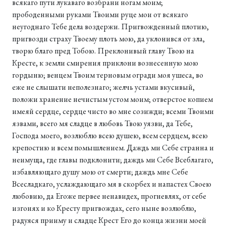
всякаго пути лукаваго возбрани ногам моим;
прободенными руками Твоими руце мои от всякаго
неугоднаго Тебе дела воздержи. Пригвожденный плотию,
пригвозди страху Твоему плоть мою, да уклонився от зла,
творю благо пред Тобою. Преклонивый главу Твою на
Кресте, к земли смирения приклони вознесенную мою
гордыню; венцем Твоим терновым огради моя ушеса, во
еже не слышати неполезнаго; желчь устами вкусивый,
положи хранение нечистым устом моим; отверстое копием
имеяй сердце, сердце чисто во мне созижди; всеми Твоими
язвами, всего мя сладце в любовь Твою уязви, да Тебе,
Господа моего, возлюблю всею душею, всем сердцем, всею
крепостию и всем помышлением. Даждь ми Себе странна и
неимуща, где главы подклонити; даждь ми Себе Всеблагаго,
избавляющаго душу мою от смерти; даждь мне Себе
Всесладкаго, услаждающаго мя в скорбех и напастех Своею
любовию, да Егоже первее ненавидех, прогневлях, от себе
изгонях и ко Кресту пригвождах, сего ныне возлюблю,
радуяся прииму и сладце Крест Его до конца жизни моей