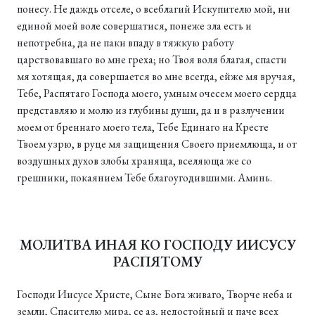
понесу. Не даждь отселе, о всеблагий Искупителю мой, ни
единой моей воле совершатися, понеже зла есть и
непотребна, да не паки впаду в тяжкую работу
царствовавшаго во мне греха; но Твоя воля благая, спасти
мя хотящая, да совершается во мне всегда, ейже мя вручая,
Тебе, Распятаго Господа моего, умным очесем моего сердца
представляю и молю из глубины души, да и в разлучении
моем от бреннаго моего тела, Тебе Единаго на Кресте
Твоем узрю, в руце мя защищения Своего приемлюща, и от
воздушных духов злобы храняща, вселяюща же со
грешники, покаянием Тебе благоугодившими. Аминь.
МОЛИТВА ИНАЯ КО ГОСПОДУ ИИСУСУ
РАСПЯТОМУ
Господи Иисусе Христе, Сыне Бога живаго, Творче неба и
земли, Спасителю мира, се аз, недостойный и паче всех