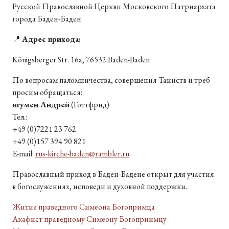
Русской Православной Церкви Московского Патриархата
города Баден-Баден
📍
Адрес прихода:
Königsberger Str. 16a, 76532 Baden-Baden
По вопросам паломничества, совершения Таинств и треб
просим обращаться:
игумен Андрей
(Готтфрид)
Тел.:
+49 (0)7221 23 762
+49 (0)157 394 90 821
E-mail:
rus-kirche-baden@rambler.ru
Православный приход в Баден-Бадене открыт для участия
в богослужениях, исповеди и духовной поддержки.
Житие праведного Симеона Богопримца
Акафист праведному Симеону Богоприимцу