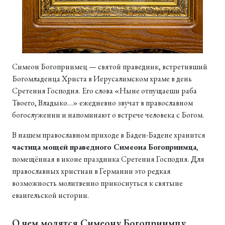
Симеон Богоприимец — святой праведник, встретивший
Богомладенца Христа в Иерусалимском храме в день
Сретения Господня. Его слова «Ныне отпущаеши раба
Твоего, Владыко…» ежедневно звучат в православном
богослужении и напоминают о встрече человека с Богом.
В нашем православном приходе в Баден-Бадене хранится
частица мощей праведного Симеона Богоприимца
,
помещённая в иконе праздника Сретения Господня. Для
православных христиан в Германии это редкая
возможность молитвенно прикоснуться к святыне
евангельской истории.
О чем молятся Симеону Богоприимцу